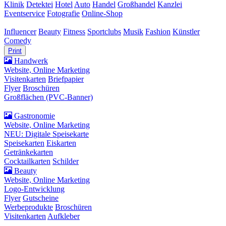
Klinik
Detektei
Hotel
Auto
Handel
Großhandel
Kanzlei
Eventservice
Fotografie
Online-Shop
Influencer
Beauty
Fitness
Sportclubs
Musik
Fashion
Künstler
Comedy
Print
Handwerk
Website, Online Marketing
Visitenkarten
Briefpapier
Flyer
Broschüren
Großflächen (PVC-Banner)
Gastronomie
Website, Online Marketing
NEU: Digitale Speisekarte
Speisekarten
Eiskarten
Getränkekarten
Cocktailkarten
Schilder
Beauty
Website, Online Marketing
Logo-Entwicklung
Flyer
Gutscheine
Werbeprodukte
Broschüren
Visitenkarten
Aufkleber