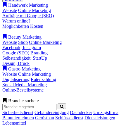
Handwerk Marketing
Website
Online Marketing
Aufträge mit Google (SEO)
Warum online?
Möglichkeiten
Kosten
Beauty Marketing
Website
Shop
Online Marketing
Facebook, Instagram
Google (SEO)
Branding
Selbständigkeit, StartUp
Design, Druck
Gastro Marketing
Website
Online Marketing
Digitalisierung
Ratenzahlung
Social Media Marketing
Online-Bestellsysteme
Branche suchen:
Sicherheitsdienst
Gebäudereinigung
Dachdecker
Umzugsfirma
Bauunternehmen
Gerüstbau
Schlüsseldienst
Dienstleistungen
Lebensmittel