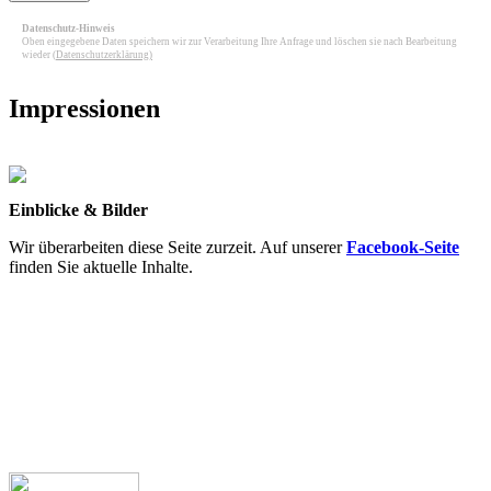
Datenschutz-Hinweis
Oben eingegebene Daten speichern wir zur Verarbeitung Ihre Anfrage und löschen sie nach Bearbeitung
wieder
(
Datenschutzerklärung
)
Impressionen
Einblicke & Bilder
Wir überarbeiten diese Seite zurzeit. Auf unserer
Facebook-Seite
finden Sie aktuelle Inhalte.